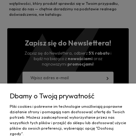
wątpliwości, który produkt sprawdzi się w Twoim przypadku,
napisz do nas — chętnie doradzimy na podstawie realnego
doświadczenia, nie katalogu.
Zapisz się do Newslettera!
Zapisz się do Newslettera, odbierz
5% rabatu
i
bądź na bieżąco z
nowościami
oraz
najnowszymi
promocjami
!
Wyrażam zgodę na przesyłanie informacji handlowej
na powyższy adres i przetwarzanie danych.
Dbamy o Twoją prywatność
Pliki cookies i pokrewne im technologie umożliwiają poprawne
działanie strony i pomagają nam dostosować ofertę do Twoich
potrzeb. Możesz zaakceptować wykorzystanie przez nas
Moje konto
wszystkich tych plików i przejść do sklepu lub dostosować użycie
plików do swoich preferencji, wybierając opcję "Dostosuj
zgody".
Płatności i dostawa