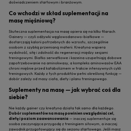
doświadczeniem startowym i branżowym.
Co wchodzi w skład suplementacji na
masę mięśniową?
Skuteczna suplementacja na masę opiera się na kilku filarach.
Gainery — czyli odżywki węglowodanowo-białkowe —
dostarczają kalorii potrzebnych do wzrostu, szczególnie
osobom z szybką przemianą materii. Kreatyna wspiera
wydolność, siłę i zdolność do regeneracji między sesjami
treningowymi. Białko serwatkowe i kazeina uzupełniają dobowe
zapotrzebowanie na aminokwasy, a kompleks aminowasów EAA
chroni mięśnie przed katabolizmem w trakcie intensywnych cykli
treningowych. Każdy z tych produktów pełni określoną funkcję —
dobór zależy od masy ciała, diety i planu treningowego.
Suplementy na masę — jak wybrać coś dla
siebie?
Nie każdy gainer czy kreatyna działa tak samo dla każdego.
Dobór suplementów na masę powinien uwzględniać cel,
dietę i poziom zaawansowania
— inaczej suplementuje się
osoba zaczynająca przygodę z treningiem siłowym, a inaczej
zawodnik przygotowujący się do sezonu startowego. Jeśli masz