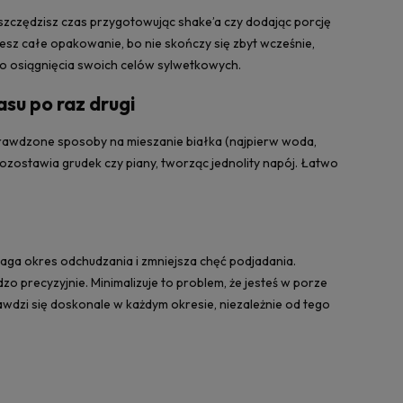
szczędzisz czas przygotowując shake’a czy dodając porcję
ujesz całe opakowanie, bo nie skończy się zbyt wcześnie,
do osiągnięcia swoich celów sylwetkowych.
su po raz drugi
rawdzone sposoby na mieszanie białka (najpierw woda,
zostawia grudek czy piany, tworząc jednolity napój. Łatwo
aga okres odchudzania i zmniejsza chęć podjadania.
dzo precyzyjnie. Minimalizuje to problem, że jesteś w porze
rawdzi się doskonale w każdym okresie, niezależnie od tego