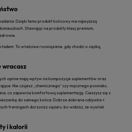
eństwo
badania. Dzięki temu produkt końcowy ma najwyższą
i domieszkach. Stawiając na produkty klasy premium,
 zdrowie.
ładem. To właściwe rozwiązanie, gdy chodzi o ciężką,
e wracasz
rych opinie mają wpływ na kompozycje suplementów oraz
aczające. Nie czujesz „chemicznego” czy mącznego posmaku,
wana, co zapewnia komfortową suplementację. Cieszysz się z
sz mieszankę do samego końca. Dobrze dobrana odżywka +
nych treningach dorzucisz ciężaru, bo widzisz, że wysiłek
 i kalorii