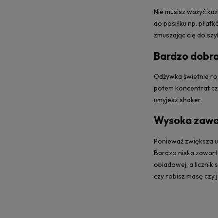
Nie musisz ważyć każ
do posiłku np. płatk
zmuszając cię do szy
Bardzo dobra
Odżywka świetnie ro
potem koncentrat cz
umyjesz shaker.
Wysoka zawar
Ponieważ zwiększa uc
Bardzo niska zawartoś
obiadowej, a licznik
czy robisz masę czy 