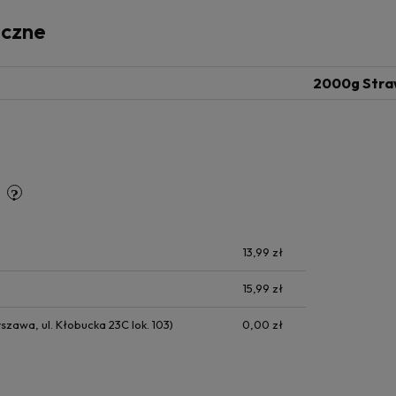
iczne
2000g Stra
y
13,99 zł
15,99 zł
zawa, ul. Kłobucka 23C lok. 103)
0,00 zł