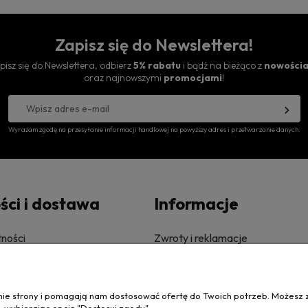
Zapisz się do Newslettera!
pisz się do Newslettera, odbierz
5% rabatu
i bądź na bieżąco z
nowości
oraz najnowszymi
promocjami
!
Wyrażam zgodę na przesyłanie informacji handlowej na powyższy adres i przetwarzanie danych.
ści i dostawa
Informacje
ności
Zwroty i reklamacje
zty dostawy
Regulamin
anie strony i pomagają nam dostosować ofertę do Twoich potrzeb. Możesz 
zacji zamówienia
Regulamin konkursu