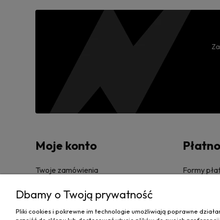
Za
Moje konto
Płatno
Twoje zamówienia
Formy płat
Dbamy o Twoją prywatność
Ustawienia konta
Czas i kos
Pliki cookies i pokrewne im technologie umożliwiają poprawne dział
Przechowalnia
Czas reali