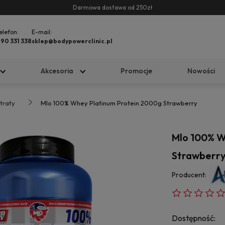
Darmowa dostawa od 250zł
elefon:
E-mail:
90 331 338
sklep@bodypowerclinic.pl
Akcesoria
Promocje
Nowości
traty
Mlo 100% Whey Platinum Protein 2000g Strawberry
Mlo 100% W
Strawberr
Producent:
Dostępność: