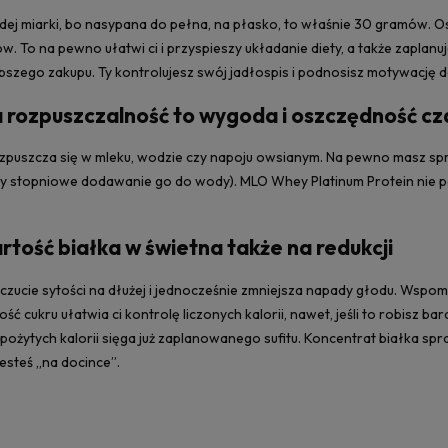
dej miarki, bo nasypana do pełna, na płasko, to właśnie 30 gramów. O
ów. To na pewno ułatwi ci i przyspieszy układanie diety, a także zaplan
bszego zakupu. Ty kontrolujesz swój jadłospis i podnosisz motywację 
 rozpuszczalność to wygoda i oszczędność cza
zpuszcza się w mleku, wodzie czy napoju owsianym. Na pewno masz sp
y stopniowe dodawanie go do wody). MLO Whey Platinum Protein nie po
tość białka w świetna także na redukcji
zucie sytości na dłużej i jednocześnie zmniejsza napady głodu. Wspom
ć cukru ułatwia ci kontrolę liczonych kalorii, nawet, jeśli to robisz bar
 spożytych kalorii sięga już zaplanowanego sufitu. Koncentrat białka sp
jesteś „na docince”.