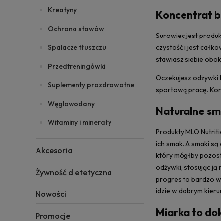
Kreatyny
Koncentrat 
Ochrona stawów
Surowiec jest produ
Spalacze tłuszczu
czystość i jest całk
stawiasz siebie obok
Przedtreningówki
Oczekujesz odżywki 
Suplementy prozdrowotne
sportową pracę. Kon
Węglowodany
Naturalne sma
Witaminy i minerały
Produkty MLO Nutrit
ich smak. A smaki są
Akcesoria
który mógłby pozosta
odżywki, stosując j
Żywność dietetyczna
progres to bardzo waż
idzie w dobrym kieru
Nowości
Miarka to dok
Promocje