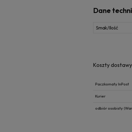
Dane techn
Smak/Ilość
Koszty dostaw
Paczkomaty InPost
Kurier
odbiór osobisty
(Wars