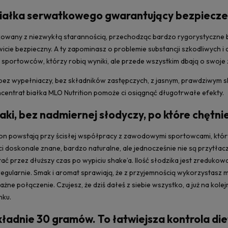
białka serwatkowego gwarantujący bezpiecz
kowany z niezwykłą starannością, przechodząc bardzo rygorystyczne 
owicie bezpieczny. A ty zapominasz o problemie substancji szkodliwych 
 sportowców, którzy robią wyniki, ale przede wszystkim dbają o swoje
bez wypełniaczy, bez składników zastępczych, z jasnym, prawdziwym sk
centrat białka MLO Nutrition pomoże ci osiągnąć długotrwałe efekty.
ki, bez nadmiernej słodyczy, po które chętni
ion powstają przy ścisłej współpracy z zawodowymi sportowcami, któ
 ci doskonale znane, bardzo naturalne, ale jednocześnie nie są przytł
ć przez dłuższy czas po wypiciu shake’a. Ilość słodzika jest zreduko
ą regularnie. Smak i aromat sprawiają, że z przyjemnością wykorzysta
ne połączenie. Czujesz, że dziś dałeś z siebie wszystko, a już na kolej
nku.
ładnie 30 gramów. To łatwiejsza kontrola diety