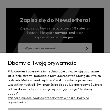
Zapisz się do Newslettera!
Zapisz się do Newslettera, odbierz
5% rabatu
i
bądź na bieżąco z
nowościami
oraz
najnowszymi
promocjami
!
Wyrażam zgodę na przesyłanie informacji handlowej
na powyższy adres i przetwarzanie danych.
Dbamy o Twoją prywatność
Pliki cookies i pokrewne im technologie umożliwiają poprawne
działanie strony i pomagają nam dostosować ofertę do Twoich
potrzeb. Możesz zaakceptować wykorzystanie przez nas
Moje konto
wszystkich tych plików i przejść do sklepu lub dostosować użycie
plików do swoich preferencji, wybierając opcję "Dostosuj
zgody".
Płatności i dostawa
Więcej o plikach cookies przeczytasz w naszej Polityce
prywatności.
Informacje