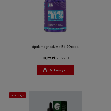
6pak magnesium + B6 90caps.
18,99 zł
28,99 zł
Do koszyka
promocja