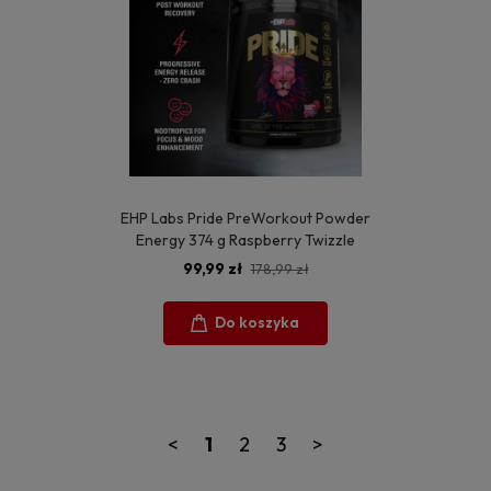
EHP Labs Pride PreWorkout Powder
Energy 374 g Raspberry Twizzle
99,99 zł
178,99 zł
Do koszyka
<
1
2
3
>