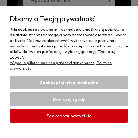
Wyrażam zgodę na przesyłanie informacji handlowej
na powyższy adres i przetwarzanie danych.
Dbamy o Twoją prywatność
Pliki cookies i pokrewne im technologie umożliwiają poprawne
działanie strony i pomagają nam dostosować ofertę do Twoich
potrzeb. Możesz zaakceptować wykorzystanie przez nas
Moje konto
wszystkich tych plików i przejść do sklepu lub dostosować użycie
plików do swoich preferencji, wybierając opcję "Dostosuj
zgody".
Płatności i dostawa
Więcej o plikach cookies przeczytasz w naszej Polityce
prywatności.
Informacje
Zaakceptuj tylko niezbędne
O nas
Dostosuj zgody
Zaakceptuj wszystkie
Projekt i wykonanie:
Ecommercy.pl
Pokaż pełną wersję strony