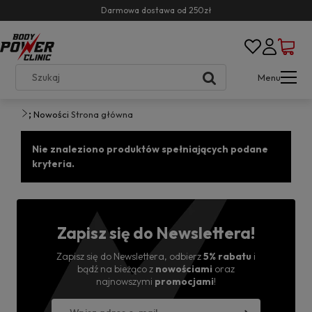
Darmowa dostawa od 250zł
Menu
;
Nowości
Strona główna
Nie znaleziono produktów spełniających podane
kryteria.
Zapisz się do Newslettera!
Zapisz się do Newslettera, odbierz
5% rabatu
i
bądź na bieżąco z
nowościami
oraz
najnowszymi
promocjami
!