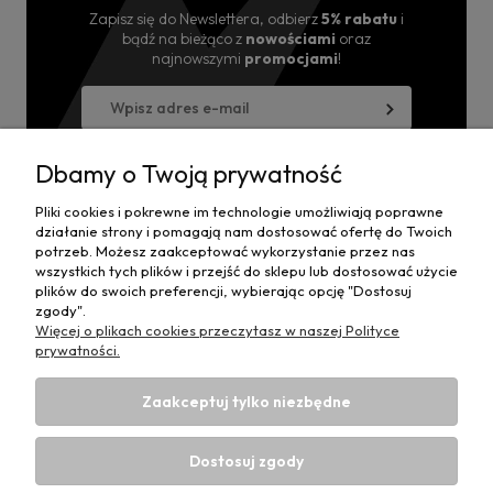
Zapisz się do Newslettera, odbierz
5% rabatu
i
bądź na bieżąco z
nowościami
oraz
najnowszymi
promocjami
!
Wyrażam zgodę na przesyłanie informacji handlowej
na powyższy adres i przetwarzanie danych.
Dbamy o Twoją prywatność
Pliki cookies i pokrewne im technologie umożliwiają poprawne
działanie strony i pomagają nam dostosować ofertę do Twoich
potrzeb. Możesz zaakceptować wykorzystanie przez nas
Moje konto
wszystkich tych plików i przejść do sklepu lub dostosować użycie
plików do swoich preferencji, wybierając opcję "Dostosuj
zgody".
Płatności i dostawa
Więcej o plikach cookies przeczytasz w naszej Polityce
prywatności.
Informacje
Zaakceptuj tylko niezbędne
O nas
Dostosuj zgody