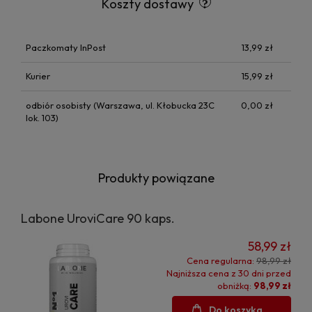
Koszty dostawy
Paczkomaty InPost
13,99 zł
Kurier
15,99 zł
odbiór osobisty
(Warszawa, ul. Kłobucka 23C
0,00 zł
lok. 103)
Produkty powiązane
Labone UroviCare 90 kaps.
58,99 zł
Cena regularna:
98,99 zł
Najniższa cena z 30 dni przed
obniżką:
98,99 zł
Do koszyka