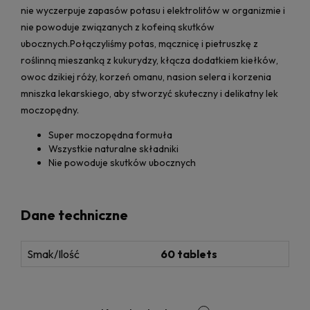
nie wyczerpuje zapasów potasu i elektrolitów w organizmie i
nie powoduje związanych z kofeiną skutków
ubocznych.Połączyliśmy potas, mącznicę i pietruszkę z
roślinną mieszanką z kukurydzy, kłącza dodatkiem kiełków,
owoc dzikiej róży, korzeń omanu, nasion selera i korzenia
mniszka lekarskiego, aby stworzyć skuteczny i delikatny lek
moczopędny.
Super moczopędna formuła
Wszystkie naturalne składniki
Nie powoduje skutków ubocznych
Dane techniczne
Smak/Ilość
60 tablets