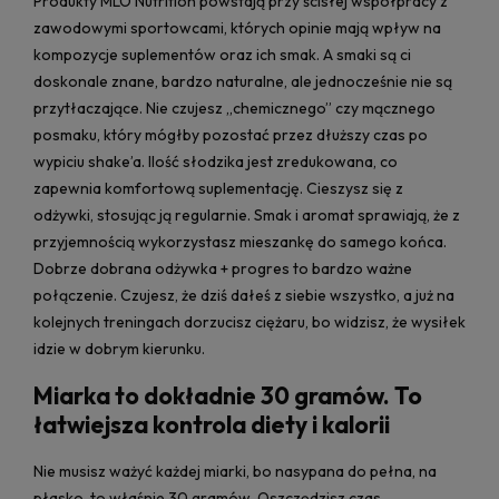
Produkty MLO Nutrition powstają przy ścisłej współpracy z
zawodowymi sportowcami, których opinie mają wpływ na
kompozycje suplementów oraz ich smak. A smaki są ci
doskonale znane, bardzo naturalne, ale jednocześnie nie są
przytłaczające. Nie czujesz „chemicznego” czy mącznego
posmaku, który mógłby pozostać przez dłuższy czas po
wypiciu shake’a. Ilość słodzika jest zredukowana, co
zapewnia komfortową suplementację. Cieszysz się z
odżywki, stosując ją regularnie. Smak i aromat sprawiają, że z
przyjemnością wykorzystasz mieszankę do samego końca.
Dobrze dobrana odżywka + progres to bardzo ważne
połączenie. Czujesz, że dziś dałeś z siebie wszystko, a już na
kolejnych treningach dorzucisz ciężaru, bo widzisz, że wysiłek
idzie w dobrym kierunku.
Miarka to dokładnie 30 gramów. To
łatwiejsza kontrola diety i kalorii
Nie musisz ważyć każdej miarki, bo nasypana do pełna, na
płasko, to właśnie 30 gramów. Oszczędzisz czas