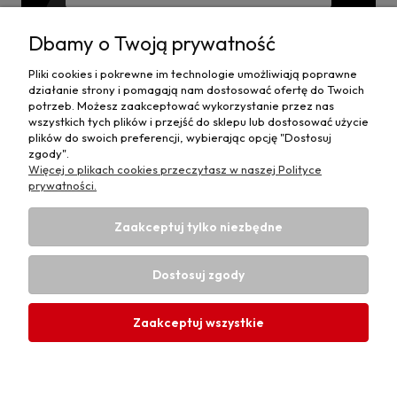
Wyrażam zgodę na przesyłanie informacji handlowej
na powyższy adres i przetwarzanie danych.
Dbamy o Twoją prywatność
Pliki cookies i pokrewne im technologie umożliwiają poprawne
działanie strony i pomagają nam dostosować ofertę do Twoich
potrzeb. Możesz zaakceptować wykorzystanie przez nas
Moje konto
wszystkich tych plików i przejść do sklepu lub dostosować użycie
plików do swoich preferencji, wybierając opcję "Dostosuj
zgody".
Płatności i dostawa
Więcej o plikach cookies przeczytasz w naszej Polityce
prywatności.
Informacje
Zaakceptuj tylko niezbędne
O nas
Dostosuj zgody
Zaakceptuj wszystkie
Projekt i wykonanie:
Ecommercy.pl
Pokaż pełną wersję strony