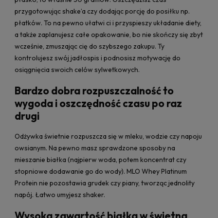
przygotowując shake’a czy dodając porcję do posiłku np.
płatków. To na pewno ułatwi ci i przyspieszy układanie diety,
a także zaplanujesz całe opakowanie, bo nie skończy się zbyt
wcześnie, zmuszając cię do szybszego zakupu. Ty
kontrolujesz swój jadłospis i podnosisz motywację do
osiągnięcia swoich celów sylwetkowych.
Bardzo dobra rozpuszczalność to
wygoda i oszczędność czasu po raz
drugi
Odżywka świetnie rozpuszcza się w mleku, wodzie czy napoju
owsianym. Na pewno masz sprawdzone sposoby na
mieszanie białka (najpierw woda, potem koncentrat czy
stopniowe dodawanie go do wody). MLO Whey Platinum
Protein nie pozostawia grudek czy piany, tworząc jednolity
napój. Łatwo umyjesz shaker.
Wysoka zawartość białka w świetna